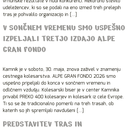
vrhunske rezultate v hudi konkurenci. Rekordno število
udeležencev, ki so se podali na eno izmed treh prelepih
tras je pohvalilo organizacijo in […]
V SONČNEM VREMENU SMO USPEŠNO
IZPELJALI TRETJO IZDAJO ALPE
GRAN FONDO
Kamnik je v soboto, 30. maja, znova zaživel v znamenju
cestnega kolesarstva. ALPE GRAN FONDO 2026 smo
uspešno pripeljali do konca v sončnem vremenu in
odličnem vzdušju. Kolesarski biser je v center Kamnika
privabil PREKO 400 kolesarjev in kolesark iz cele Evrope.
Ti so se že tradicionalno pomerili na treh trasah, ob
katerih so jih spremljali navdušeni […]
PREDSTAVITEV TRAS IN