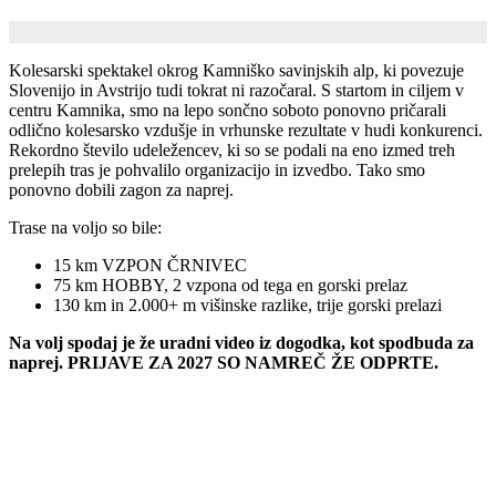
Kolesarski spektakel okrog Kamniško savinjskih alp, ki povezuje
Slovenijo in Avstrijo tudi tokrat ni razočaral. S startom in ciljem v
centru Kamnika, smo na lepo sončno soboto ponovno pričarali
odlično kolesarsko vzdušje in vrhunske rezultate v hudi konkurenci.
Rekordno število udeležencev, ki so se podali na eno izmed treh
prelepih tras je pohvalilo organizacijo in izvedbo. Tako smo
ponovno dobili zagon za naprej.
Trase na voljo so bile:
15 km VZPON ČRNIVEC
75 km HOBBY, 2 vzpona od tega en gorski prelaz
130 km in 2.000+ m višinske razlike, trije gorski prelazi
Na volj spodaj je že uradni video iz dogodka, kot spodbuda za
naprej. PRIJAVE ZA 2027 SO NAMREČ ŽE ODPRTE.