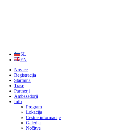
Skip
to
content
SL
EN
Novice
Registracija
Startnina
Trase
Partnerji
Ambasadorji
Info
Program
Lokacija
Cestne informacije
Galerija
Nočitve