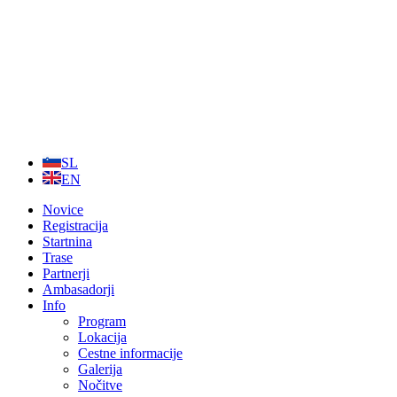
Skip
to
content
SL
EN
Novice
Registracija
Startnina
Trase
Partnerji
Ambasadorji
Info
Program
Lokacija
Cestne informacije
Galerija
Nočitve