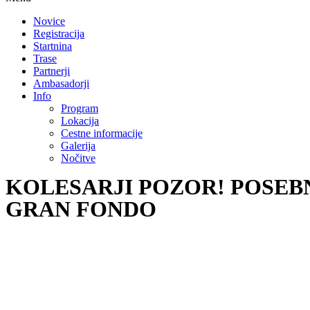
Novice
Registracija
Startnina
Trase
Partnerji
Ambasadorji
Info
Program
Lokacija
Cestne informacije
Galerija
Nočitve
KOLESARJI POZOR! POSEBN
GRAN FONDO