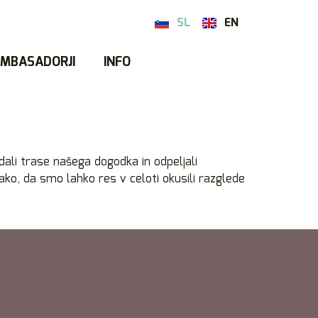
SL
EN
MBASADORJI
INFO
ali trase našega dogodka in odpeljali
ko, da smo lahko res v celoti okusili razglede