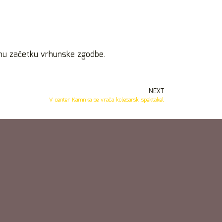
emu začetku vrhunske zgodbe.
NEXT
V center Kamnika se vrača kolesarski spektakel