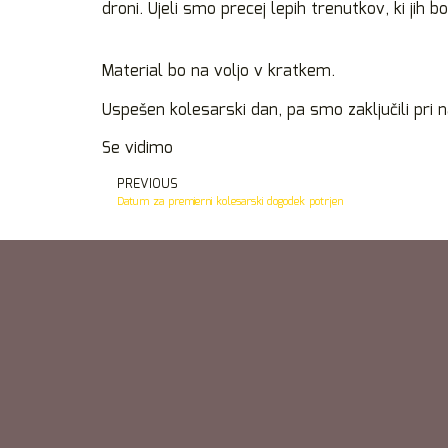
droni. Ujeli smo precej lepih trenutkov, ki jih b
Material bo na voljo v kratkem.
Uspešen kolesarski dan, pa smo zaključili pri
Se vidimo
PREVIOUS
Datum za premierni kolesarski dogodek potrjen