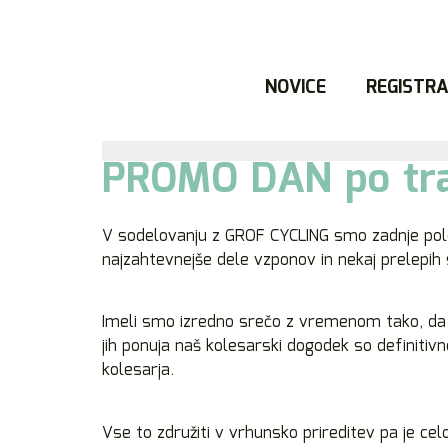
NOVICE
REGISTRA
PROMO DAN po tra
V sodelovanju z GROF CYCLING smo zadnje polet
najzahtevnejše dele vzponov in nekaj prelepih
Imeli smo izredno srečo z vremenom tako, da sm
jih ponuja naš kolesarski dogodek so definitivn
kolesarja.
Vse to združiti v vrhunsko prireditev pa je cel