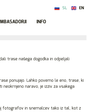
SL
EN
MBASADORJI
INFO
ali trase našega dogodka in odpeljali
trase ponujajo. Lahko povemo le eno, trase, ki
iti neokrnjeno naravo, je izziv za vsakega
aj fotografov in snemalcev tako iz tal, kot z