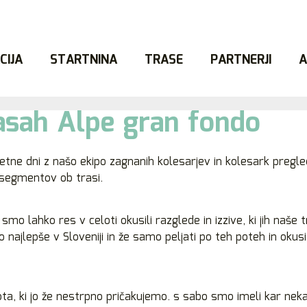
CIJA
STARTNINA
TRASE
PARTNERJI
A
sah Alpe gran fondo
ne dni z našo ekipo zagnanih kolesarjev in kolesark pregled
 segmentov ob trasi.
o lahko res v celoti okusili razglede in izzive, ki jih naše 
o najlepše v Sloveniji in že samo peljati po teh poteh in okus
ota, ki jo že nestrpno pričakujemo. s sabo smo imeli kar nek