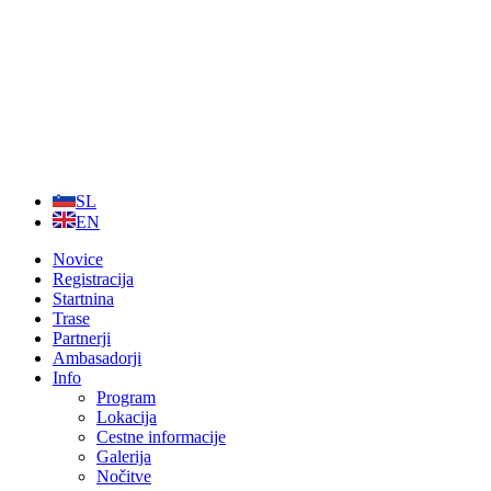
Skip
to
content
SL
EN
Novice
Registracija
Startnina
Trase
Partnerji
Ambasadorji
Info
Program
Lokacija
Cestne informacije
Galerija
Nočitve