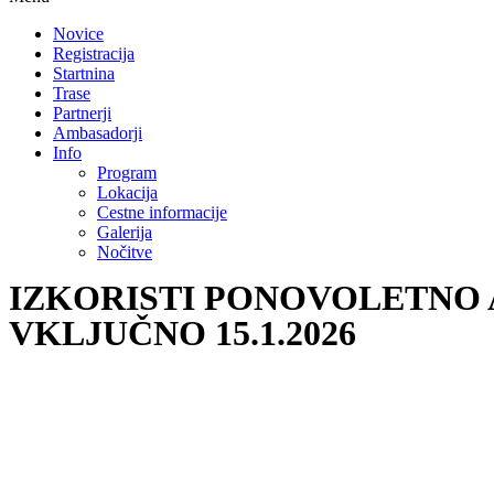
Novice
Registracija
Startnina
Trase
Partnerji
Ambasadorji
Info
Program
Lokacija
Cestne informacije
Galerija
Nočitve
IZKORISTI PONOVOLETNO A
VKLJUČNO 15.1.2026